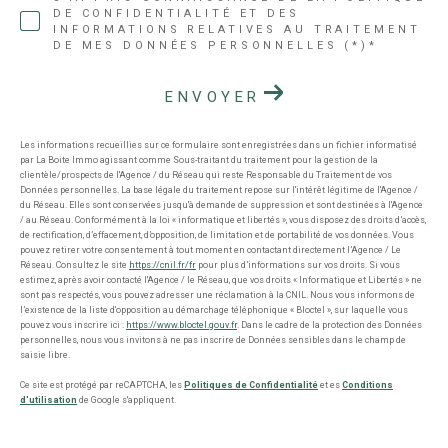
DE CONFIDENTIALITÉ ET DES
INFORMATIONS RELATIVES AU TRAITEMENT
DE MES DONNÉES PERSONNELLES (*)*
ENVOYER
Les informations recueillies sur ce formulaire sont enregistrées dans un fichier informatisé
par La Boite Immo agissant comme Sous-traitant du traitement pour la gestion de la
clientèle/prospects de l'Agence / du Réseau qui reste Responsable du Traitement de vos
Données personnelles. La base légale du traitement repose sur l'intérêt légitime de l'Agence /
du Réseau. Elles sont conservées jusqu'à demande de suppression et sont destinées à l'Agence
/ au Réseau. Conformément à la loi « informatique et libertés », vous disposez des droits d’accès,
de rectification, d’effacement, d’opposition, de limitation et de portabilité de vos données. Vous
pouvez retirer votre consentement à tout moment en contactant directement l’Agence / Le
Réseau. Consultez le site
https://cnil.fr/fr
pour plus d’informations sur vos droits. Si vous
estimez, après avoir contacté l'Agence / le Réseau, que vos droits « Informatique et Libertés » ne
sont pas respectés, vous pouvez adresser une réclamation à la CNIL. Nous vous informons de
l’existence de la liste d'opposition au démarchage téléphonique « Bloctel », sur laquelle vous
pouvez vous inscrire ici :
https://www.bloctel.gouv.fr
. Dans le cadre de la protection des Données
personnelles, nous vous invitons à ne pas inscrire de Données sensibles dans le champ de
saisie libre.
Ce site est protégé par reCAPTCHA, les
Politiques de Confidentialité
et es
Conditions
d'utilisation
de Google s'appliquent.