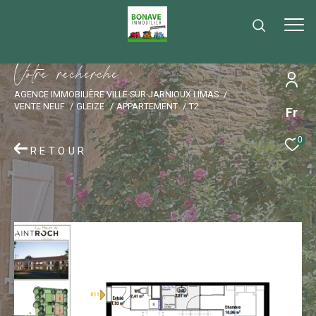
V
o
t
r
e
r
e
c
h
e
r
c
h
e
AGENCE IMMOBILIÈRE VILLE-SUR-JARNIOUX LIMAS
VENTE NEUF
GLEIZE
APPARTEMENT
T2
Fr
0
RETOUR