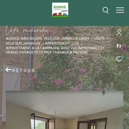
V
o
t
r
e
r
e
c
h
e
r
c
h
e
AGENCE IMMOBILIÈRE VILLE-SUR-JARNIOUX LIMAS
VENTE
VILLE SUR JARNIOUX
APPARTEMENT
T3
Fr
APPARTEMENT A LA CAMPAGNE AVEC VUE IMPRENABLE ET
GRAND GARAGE PETIT PRIX TRAVAUX A PREVOIR
0
RETOUR