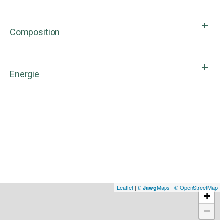
Composition
Energie
Leaflet
|
©
Maps
|
© OpenStreetMap
Jawg
+
−