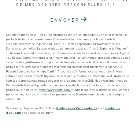
DE MES DONNÉES PERSONNELLES (*)*
ENVOYER
Les informations recueillies sur ce formulaire sont enregistrées dans un fichier informatisé
par La Boite Immo agissant comme Sous-traitant du traitement pour la gestion de la
clientèle/prospects de l'Agence / du Réseau qui reste Responsable du Traitement de vos
Données personnelles. La base légale du traitement repose sur l'intérêt légitime de l'Agence /
du Réseau. Elles sont conservées jusqu'à demande de suppression et sont destinées à l'Agence
/ au Réseau. Conformément à la loi « informatique et libertés », vous disposez des droits d’accès,
de rectification, d’effacement, d’opposition, de limitation et de portabilité de vos données. Vous
pouvez retirer votre consentement à tout moment en contactant directement l’Agence / Le
Réseau. Consultez le site
https://cnil.fr/fr
pour plus d’informations sur vos droits. Si vous
estimez, après avoir contacté l'Agence / le Réseau, que vos droits « Informatique et Libertés » ne
sont pas respectés, vous pouvez adresser une réclamation à la CNIL. Nous vous informons de
l’existence de la liste d'opposition au démarchage téléphonique « Bloctel », sur laquelle vous
pouvez vous inscrire ici :
https://www.bloctel.gouv.fr
. Dans le cadre de la protection des Données
personnelles, nous vous invitons à ne pas inscrire de Données sensibles dans le champ de
saisie libre.
Ce site est protégé par reCAPTCHA, les
Politiques de Confidentialité
et es
Conditions
d'utilisation
de Google s'appliquent.