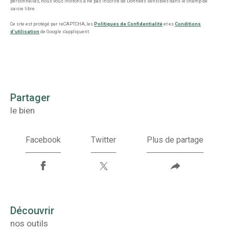
personnelles, nous vous invitons à ne pas inscrire de Données sensibles dans le champ de
saisie libre.
Ce site est protégé par reCAPTCHA, les
Politiques de Confidentialité
et es
Conditions
d'utilisation
de Google s'appliquent.
partager
le bien
Facebook
Twitter
Plus de partage
découvrir
nos outils