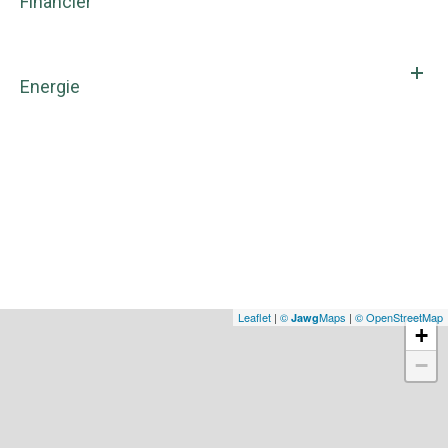
Financier
Energie
Leaflet
|
©
Maps
|
© OpenStreetMap
Jawg
+
−