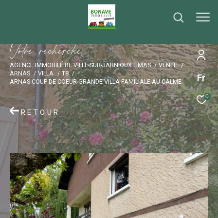
V
o
t
r
e
r
e
c
h
e
r
c
h
e
AGENCE IMMOBILIÈRE VILLE-SUR-JARNIOUX LIMAS
VENTE
ARNAS
VILLA
T8
Fr
ARNAS COUP DE COEUR GRANDE VILLA FAMILIALE AU CALME
0
RETOUR