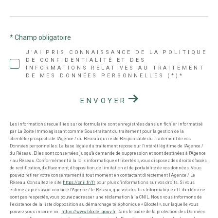
* Champ obligatoire
J'AI PRIS CONNAISSANCE DE LA POLITIQUE
DE CONFIDENTIALITÉ ET DES
INFORMATIONS RELATIVES AU TRAITEMENT
DE MES DONNÉES PERSONNELLES (*)*
ENVOYER
Les informations recueillies sur ce formulaire sont enregistrées dans un fichier informatisé
par La Boite Immo agissant comme Sous-traitant du traitement pour la gestion de la
clientèle/prospects de l'Agence / du Réseau qui reste Responsable du Traitement de vos
Données personnelles. La base légale du traitement repose sur l'intérêt légitime de l'Agence /
du Réseau. Elles sont conservées jusqu'à demande de suppression et sont destinées à l'Agence
/ au Réseau. Conformément à la loi « informatique et libertés », vous disposez des droits d’accès,
de rectification, d’effacement, d’opposition, de limitation et de portabilité de vos données. Vous
pouvez retirer votre consentement à tout moment en contactant directement l’Agence / Le
Réseau. Consultez le site
https://cnil.fr/fr
pour plus d’informations sur vos droits. Si vous
estimez, après avoir contacté l'Agence / le Réseau, que vos droits « Informatique et Libertés » ne
sont pas respectés, vous pouvez adresser une réclamation à la CNIL. Nous vous informons de
l’existence de la liste d'opposition au démarchage téléphonique « Bloctel », sur laquelle vous
pouvez vous inscrire ici :
https://www.bloctel.gouv.fr
. Dans le cadre de la protection des Données