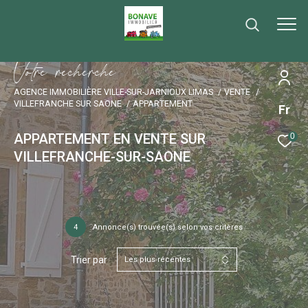
V
o
t
r
e
r
e
c
h
e
r
c
h
e
AGENCE IMMOBILIÈRE VILLE-SUR-JARNIOUX LIMAS
VENTE
VILLEFRANCHE SUR SAONE
APPARTEMENT
Fr
APPARTEMENT EN VENTE SUR
0
VILLEFRANCHE-SUR-SAONE
4
Annonce(s) trouvée(s) selon vos critères
Trier par
Les plus récentes