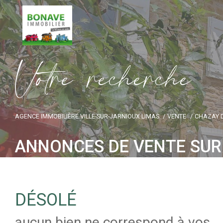
V
o
t
r
e
r
e
c
h
e
r
c
h
e
AGENCE IMMOBILIÈRE VILLE-SUR-JARNIOUX LIMAS
VENTE
CHAZAY 
ANNONCES DE VENTE SUR
DÉSOLÉ
aucun bien ne correspond à vos