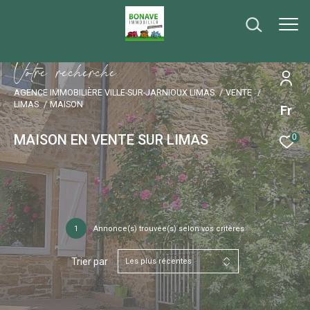
V
o
t
r
e
r
e
c
h
e
r
c
h
e
AGENCE IMMOBILIÈRE VILLE-SUR-JARNIOUX LIMAS
VENTE
LIMAS
MAISON
Fr
MAISON EN VENTE SUR LIMAS
0
1
Annonce(s) trouvée(s) selon vos critères
Trier par
Les plus récentes