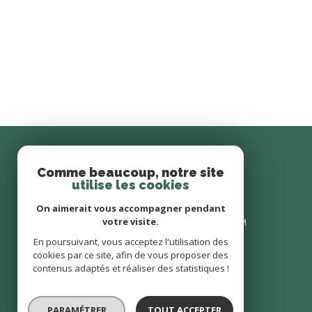
Comme beaucoup, notre site
AGENCE BONAVE IMMOBILIER
utilise les cookies
06 87 49 66 72
On aimerait vous accompagner pendant
votre visite.
CONTACT@BONAVE-IMMOBILIER.COM
8 AVENUE DE LA LIBÉRATION
En poursuivant, vous acceptez l'utilisation des
cookies par ce site, afin de vous proposer des
69400
limas
contenus adaptés et réaliser des statistiques !
8 AVENUE DE LA LIBÉRATION
69400 LIMAS
PARAMÉTRER
TOUT ACCEPTER