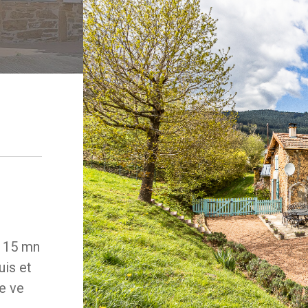
à 15 mn
uis et
e ve