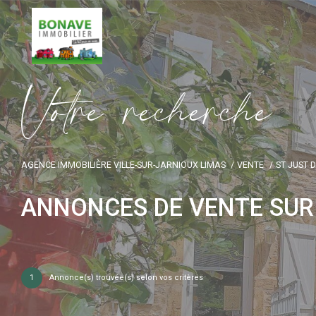
V
o
t
r
e
r
e
c
h
e
r
c
h
e
AGENCE IMMOBILIÈRE VILLE-SUR-JARNIOUX LIMAS
VENTE
ST JUST 
ANNONCES DE VENTE SUR 
1
Annonce(s) trouvée(s) selon vos critères