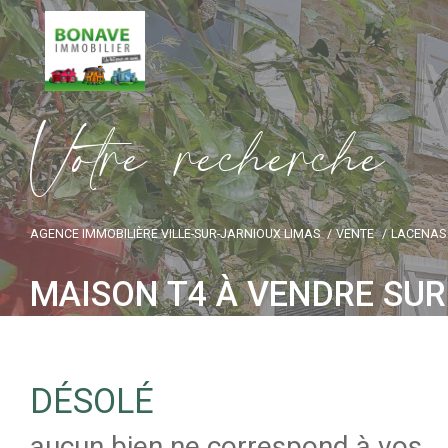
V
o
t
r
e
r
e
c
h
e
r
c
h
e
AGENCE IMMOBILIÈRE VILLE-SUR-JARNIOUX LIMAS
VENTE
LACENAS
MAISON T4 À VENDRE SU
DÉSOLÉ
aucun bien ne correspond à vos