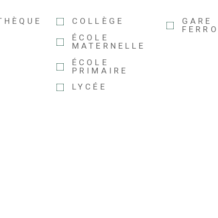
THÈQUE
COLLÈGE
GARE
FERRO
ÉCOLE
MATERNELLE
ÉCOLE
PRIMAIRE
LYCÉE