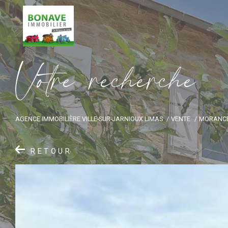
V
o
t
r
e
r
e
c
h
e
r
c
h
e
AGENCE IMMOBILIÈRE VILLE-SUR-JARNIOUX LIMAS
VENTE
MORANC
RETOUR