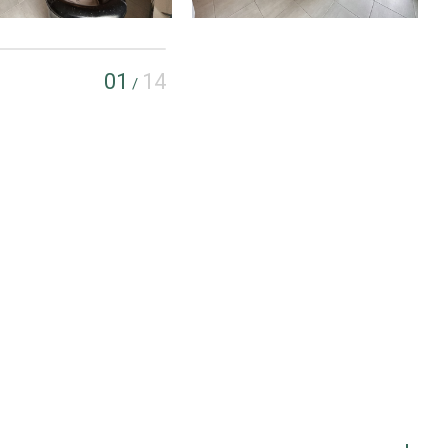
01
14
/