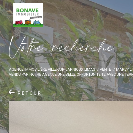
V
o
t
r
e
r
e
c
h
e
r
c
h
e
AGENCE IMMOBILIÈRE VILLE-SUR-JARNIOUX LIMAS
VENTE
MARCY L 
VENDU PAR NOTRE AGENCE UNE BELLE OPPORTUNITE T2 AVEC UNE TER
RETOUR