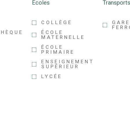
Ecoles
Transport
COLLÈGE
GAR
FERR
THÈQUE
ÉCOLE
MATERNELLE
ÉCOLE
PRIMAIRE
ENSEIGNEMENT
SUPÉRIEUR
LYCÉE