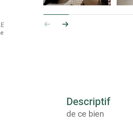
LE
re
descriptif
de ce bien