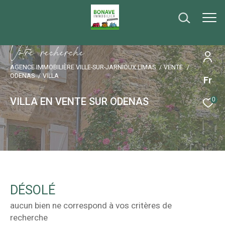
V
o
t
r
e
r
e
c
h
e
r
c
h
e
AGENCE IMMOBILIÈRE VILLE-SUR-JARNIOUX LIMAS
VENTE
ODENAS
VILLA
Fr
VILLA EN VENTE SUR ODENAS
0
DÉSOLÉ
aucun bien ne correspond à vos critères de
recherche