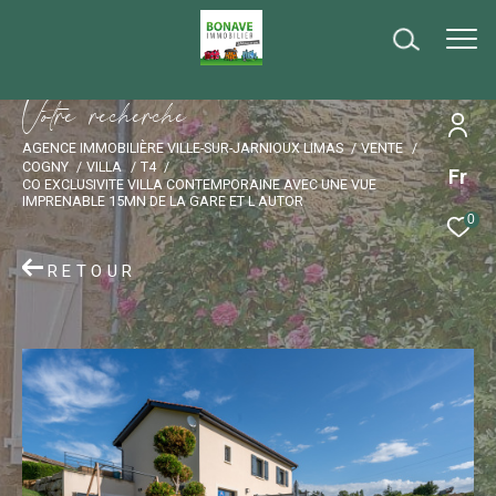
V
o
t
r
e
r
e
c
h
e
r
c
h
e
AGENCE IMMOBILIÈRE VILLE-SUR-JARNIOUX LIMAS
VENTE
COGNY
VILLA
T4
Fr
CO EXCLUSIVITE VILLA CONTEMPORAINE AVEC UNE VUE
IMPRENABLE 15MN DE LA GARE ET L AUTOR
0
RETOUR