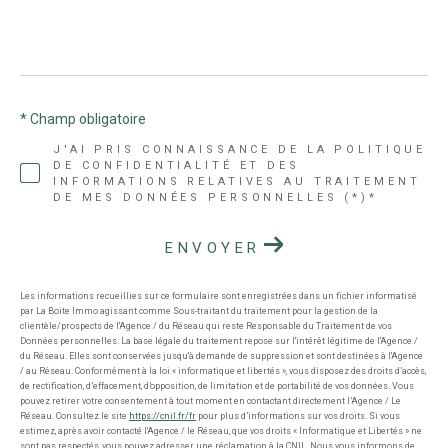
* Champ obligatoire
J'AI PRIS CONNAISSANCE DE LA POLITIQUE
DE CONFIDENTIALITÉ ET DES
INFORMATIONS RELATIVES AU TRAITEMENT
DE MES DONNÉES PERSONNELLES (*)*
ENVOYER
Les informations recueillies sur ce formulaire sont enregistrées dans un fichier informatisé
par La Boite Immo agissant comme Sous-traitant du traitement pour la gestion de la
clientèle/prospects de l'Agence / du Réseau qui reste Responsable du Traitement de vos
Données personnelles. La base légale du traitement repose sur l'intérêt légitime de l'Agence /
du Réseau. Elles sont conservées jusqu'à demande de suppression et sont destinées à l'Agence
/ au Réseau. Conformément à la loi « informatique et libertés », vous disposez des droits d’accès,
de rectification, d’effacement, d’opposition, de limitation et de portabilité de vos données. Vous
pouvez retirer votre consentement à tout moment en contactant directement l’Agence / Le
Réseau. Consultez le site
https://cnil.fr/fr
pour plus d’informations sur vos droits. Si vous
estimez, après avoir contacté l'Agence / le Réseau, que vos droits « Informatique et Libertés » ne
sont pas respectés, vous pouvez adresser une réclamation à la CNIL. Nous vous informons de