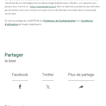
l’existence de la liste d'opposition au démarchage téléphonique « Bloctel », sur laquelle vous
pouvez vous inscrire ici :
https://www.bloctel.gouv.fr
. Dans le cadre de la protection des Données
personnelles, nous vous invitons à ne pas inscrire de Données sensibles dans le champ de
saisie libre.
Ce site est protégé par reCAPTCHA, les
Politiques de Confidentialité
et es
Conditions
d'utilisation
de Google s'appliquent.
partager
le bien
Facebook
Twitter
Plus de partage