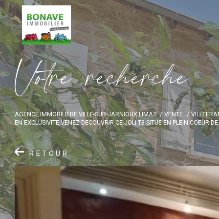
V
o
t
r
e
r
e
c
h
e
r
c
h
e
AGENCE IMMOBILIÈRE VILLE-SUR-JARNIOUX LIMAS
VENTE
VILLEFR
EN EXCLUSIVITE VENEZ DECOUVRIR CE JOLI T3 SITUE EN PLEIN COEUR 
RETOUR