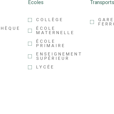
Ecoles
Transport
COLLÈGE
GAR
FERR
THÈQUE
ÉCOLE
MATERNELLE
ÉCOLE
PRIMAIRE
ENSEIGNEMENT
SUPÉRIEUR
LYCÉE