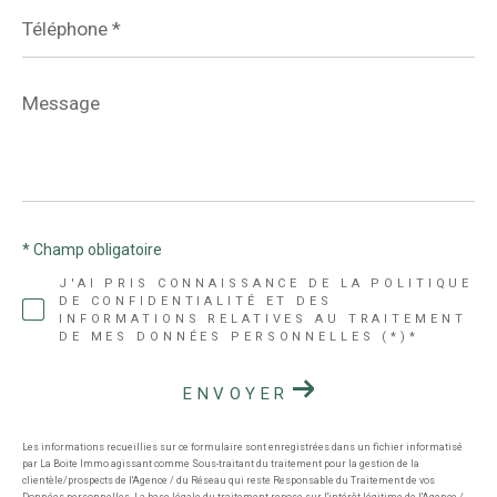
Téléphone
*
Message
*
* Champ obligatoire
J'AI PRIS CONNAISSANCE DE LA POLITIQUE
DE CONFIDENTIALITÉ ET DES
INFORMATIONS RELATIVES AU TRAITEMENT
DE MES DONNÉES PERSONNELLES (*)*
ENVOYER
Les informations recueillies sur ce formulaire sont enregistrées dans un fichier informatisé
par La Boite Immo agissant comme Sous-traitant du traitement pour la gestion de la
clientèle/prospects de l'Agence / du Réseau qui reste Responsable du Traitement de vos
Données personnelles. La base légale du traitement repose sur l'intérêt légitime de l'Agence /