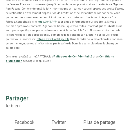
du Réseau. Elles sont conservées jusqu'à demande de suppression et sont destinées à l'Agence
/ au Réseau. Conformément à la loi « informatique et libertés », vous disposez des droits d’accès,
de rectification, d’effacement, d’opposition, de limitation et de portabilité de vos données. Vous
pouvez retirer votre consentement à tout moment en contactant directement l’Agence / Le
Réseau. Consultez le site
https://cnil.fr/fr
pour plus d’informations sur vos droits. Si vous
estimez, après avoir contacté l'Agence / le Réseau, que vos droits « Informatique et Libertés » ne
sont pas respectés, vous pouvez adresser une réclamation à la CNIL. Nous vous informons de
l’existence de la liste d'opposition au démarchage téléphonique « Bloctel », sur laquelle vous
pouvez vous inscrire ici :
https://www.bloctel.gouv.fr
. Dans le cadre de la protection des Données
personnelles, nous vous invitons à ne pas inscrire de Données sensibles dans le champ de
saisie libre.
Ce site est protégé par reCAPTCHA, les
Politiques de Confidentialité
et es
Conditions
d'utilisation
de Google s'appliquent.
partager
le bien
Facebook
Twitter
Plus de partage