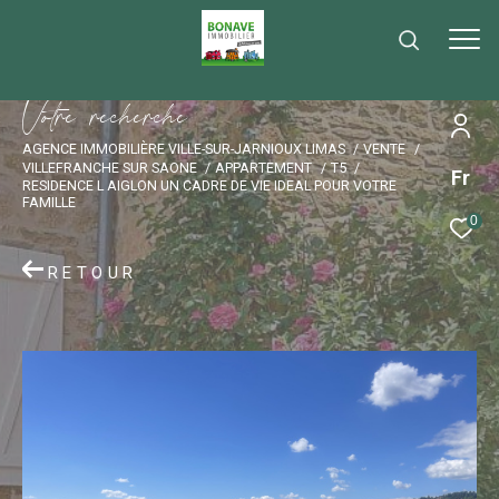
V
o
t
r
e
r
e
c
h
e
r
c
h
e
AGENCE IMMOBILIÈRE VILLE-SUR-JARNIOUX LIMAS
VENTE
VILLEFRANCHE SUR SAONE
APPARTEMENT
T5
Fr
RESIDENCE L AIGLON UN CADRE DE VIE IDEAL POUR VOTRE
FAMILLE
0
RETOUR