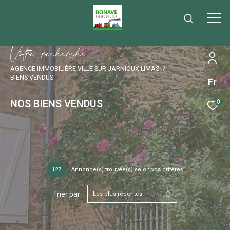
V
o
t
r
e
r
e
c
h
e
r
c
h
e
AGENCE IMMOBILIÈRE VILLE-SUR-JARNIOUX LIMAS
BIENS VENDUS
Fr
NOS BIENS VENDUS
0
127
Annonce(s) trouvée(s) selon vos critères
Trier par
Les plus récentes